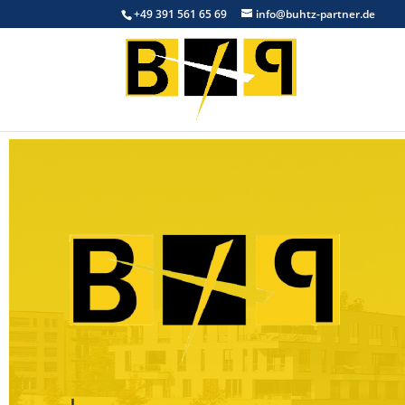
+49 391 561 65 69
info@buhtz-partner.de