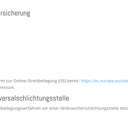
ersicherung
form zur Online-Streit­bei­le­gung (OS) bereit:
https://ec.europa.eu/co
pressum.
versal­schlichtungs­stelle
t­bei­le­gungs­ver­fah­ren vor einer Ver­brau­cher­schlich­tungs­stel­le t