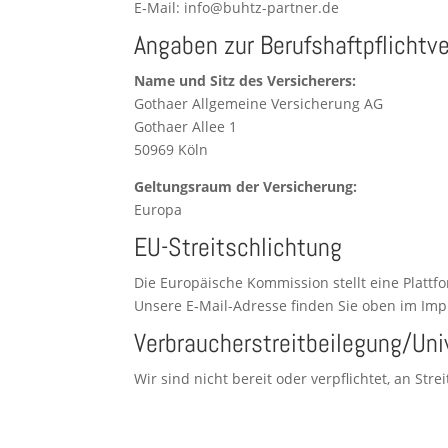
E‑Mail: info@buhtz-partner.de
Angaben zur Berufshaftpflichtv
Name und Sitz des Versicherers:
Gotha­er All­ge­mei­ne Ver­si­che­rung AG
Gotha­er Allee 1
50969 Köln
Gel­tungs­raum der Ver­si­che­rung:
Euro­pa
EU-Streitschlichtung
Die Euro­päi­sche Kom­mis­si­on stellt eine Platt­
Unse­re E‑Mail-Adres­se fin­den Sie oben im Im
Verbraucher­streit­beilegung/Uni
Wir sind nicht bereit oder ver­pflich­tet, an Strei