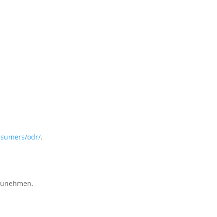
nsumers/odr/
.
eilzunehmen.