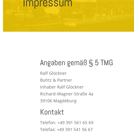
Impressum
Angaben gemäß § 5 TMG
Ralf Glöck­ner
Buhtz & Partner
Inha­ber Ralf Glöckner
Richard-Wag­ner-Stra­ße 4a
39106 Magdeburg
Kontakt
Tele­fon: +49 391 561 65 69
Tele­fax: +49 391 541 56 67